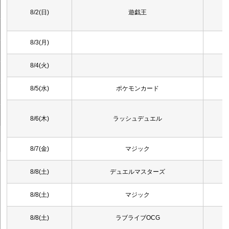
8/2(日)
遊戯王
8/3(月)
8/4(火)
8/5(水)
ポケモンカード
8/6(木)
ラッシュデュエル
8/7(金)
マジック
8/8(土)
デュエルマスターズ
8/8(土)
マジック
8/8(土)
ラブライブOCG