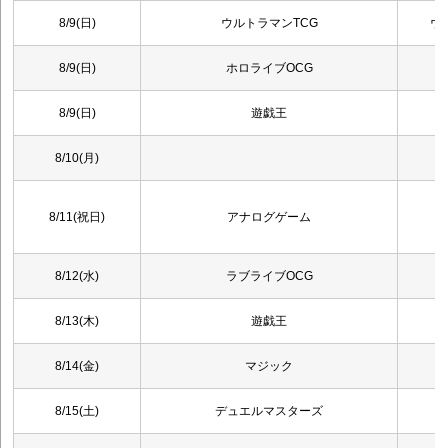
8/9(日)
ウルトラマンTCG
ウ
8/9(日)
ホロライブOCG
8/9(日)
遊戯王
8/10(月)
8/11(祝日)
アナログゲーム
8/12(水)
ラブライブOCG
8/13(木)
遊戯王
8/14(金)
マジック
8/15(土)
デュエルマスターズ