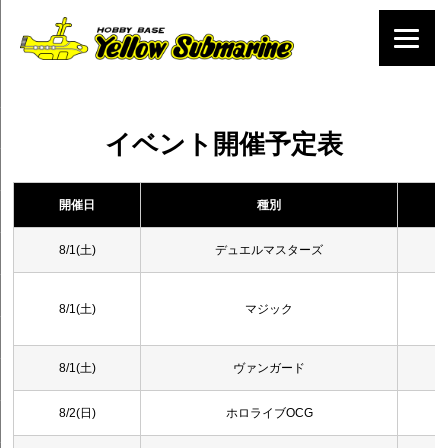
イベント開催予定表
開催日
種別
8/1(土)
デュエルマスターズ
8/1(土)
マジック
8/1(土)
ヴァンガード
8/2(日)
ホロライブOCG