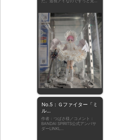
た。追視アイなのでずっと見…
No.5：Ｇファイター「ミ
ル…
作者：つばさ様／コメント：
BANDAI SPIRITS公式アンバサ
ダーLINKL…