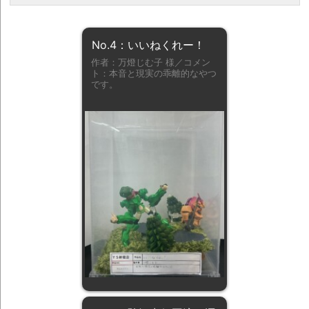
No.4：いいねくれー！
作者：万燈じむ子 様／コメン
ト：本音と現実の乖離的なやつ
です。