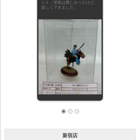
ント：塗装は難しかったけど、
楽しくできました。
新宿店