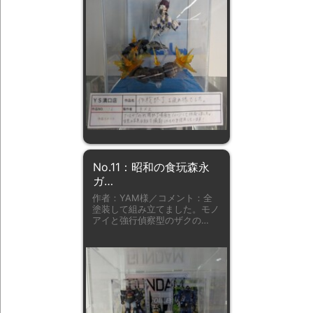
No.11：昭和の食玩森永
ガ…
作者：YAM様／コメント：全
塗装して組み立てました。モノ
アイと強行偵察型のザクの…