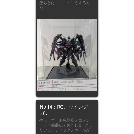
堕ちとは、・・・こうするん
だ！
No.14：RG、ウイング
ガ…
作者：プラ沢鬼龍様／コメン
ト：全塗装にて製作しました。
リアリスティックデカールが…