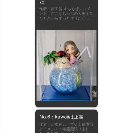
た…
作者：夢工房 すもも様／コメ
ント：ここなちゃんの人魚？見
たときからずっと作りたか…
No.6：kawaiiは正義
作者：かすみぃーず＠山猫屋様
／コメント：布服頑張りまし