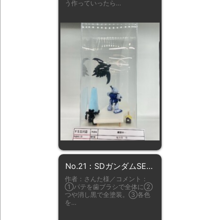
う作っていったら…
No.21：SDガンダムSE…
作者：さんた様／コメント：
①パテを歯ブラシで全体に②
つや消し黒で全塗装。③各色
を…