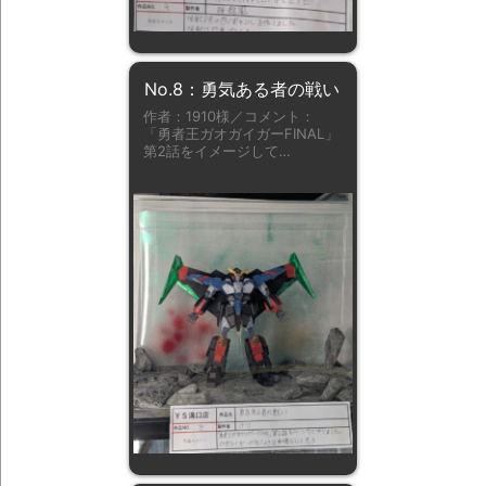
No.8：勇気ある者の戦い
作者：1910様／コメント：
「勇者王ガオガイガーFINAL」
第2話をイメージして…