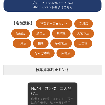
プラモ in モデルカバー ＹＳ杯
2026 イベント要項はこちら
【店舗選択】
秋葉原本店★ミント
立川店
新宿店
溝口店
川崎店
大宮本店
千葉店
柏店
宇都宮店
三宮店
なんば本店
広島店
秋葉原本店★ミント
No.14：君と僕 二人だ
け…
作者：くれ様／コメント：夜空
に合うモデルカバー青を使用