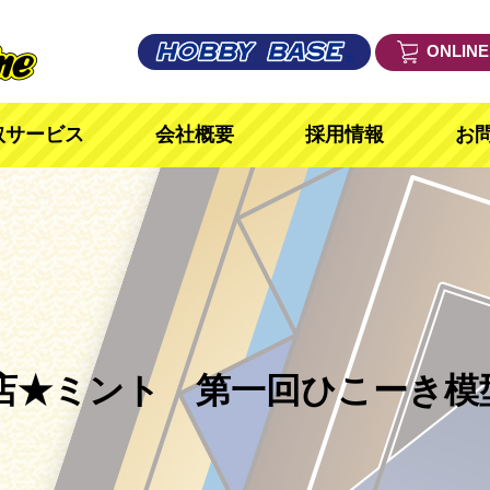
ONLIN
取サービス
会社概要
採用情報
お
本店★ミント 第一回ひこーき模