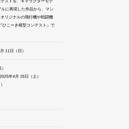
ンテストを、キャラクターモデ
アルに再現した作品から、マン
るオリジナルの飛行機や戦闘機
『ひこーき模型コンテスト』で
月 11日（日）
日）
025年4月 26日（土）
日）