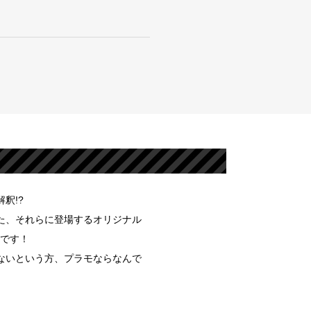
釈!?
た、それらに登場するオリジナル
』です！
ないという方、プラモならなんで