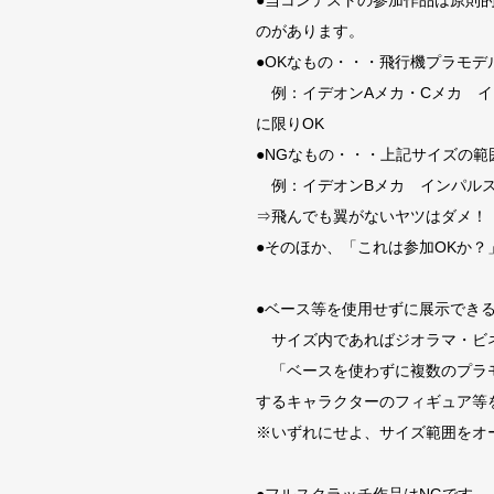
●当コンテストの参加作品は原則的に
のがあります。
●OKなもの・・・飛行機プラモ
例：イデオンAメカ・Cメカ イ
に限りOK
●NGなもの・・・上記サイズの
例：イデオンBメカ インパルス
⇒飛んでも翼がないヤツはダメ！
●そのほか、「これは参加OKか
●ベース等を使用せずに展示でき
サイズ内であればジオラマ・ビネ
「ベースを使わずに複数のプラモ
するキャラクターのフィギュア等
※いずれにせよ、サイズ範囲をオ