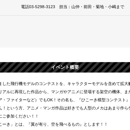
電話03-5298-3123 担当：山仲・前田・菊地・小嶋まで
イベント概要
ました飛行機モデルのコンテストを、キャラクターモデルを含めて拡大解
リアルに再現した作品から、マンガやアニメに登場する架空の機体、ま
ア・ファイターなど）でもOK！その名も、『ひこーき模型コンテスト
ん！という方、アニメ・マンガ作品は好きでも人型のメカはあまり作ら
にご参加ください！！
こーき」とは、『翼が有り、空を飛べるもの』とします！！