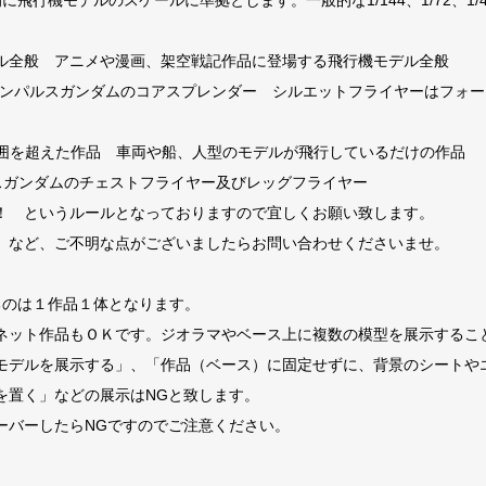
飛行機モデルのスケールに準拠とします。一般的な1/144、1/72、1/
デル全般 アニメや漫画、架空戦記作品に登場する飛行機モデル全般
ンパルスガンダムのコアスプレンダー シルエットフライヤーはフォー
範囲を超えた作品 車両や船、人型のモデルが飛行しているだけの作品
ガンダムのチェストフライヤー及びレッグフライヤー
！ というルールとなっておりますので宜しくお願い致します。
？」など、ご不明な点がございましたらお問い合わせくださいませ。
るのは１作品１体となります。
ット作品もＯＫです。ジオラマやベース上に複数の模型を展示すること
デルを展示する」、「作品（ベース）に固定せずに、背景のシートや
を置く」などの展示はNGと致します。
ーバーしたらNGですのでご注意ください。