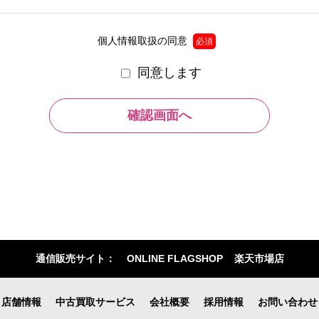
内のため
個人情報取扱の同意
必須
除いて、お客様の個人情報を当該本人の同意を得ず第三者に提供すること
同意します
個人情報の取扱い業務の委託
ビスを提供するために業務の一部を外部に委託しており、業務委託先に
扱っていると認められる委託先を選定し、契約等において個人情報の適
切な管理を実施させます。
個人情報提出の任意性
ことは任意です。ただし、個人情報を提出されない場合には、弊社から
通信販売サイト：
ONLINE FLAGSHOP
楽天市場店
。
店舗情報
中古買取サービス
会社概要
採用情報
お問い合わせ
個人情報の開示請求について